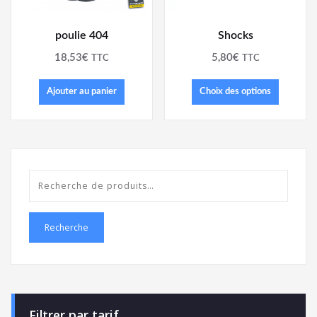
poulie 404
Shocks
18,53
€
5,80
€
TTC
TTC
Ajouter au panier
Choix des options
Recherche
Filtrer par tarif