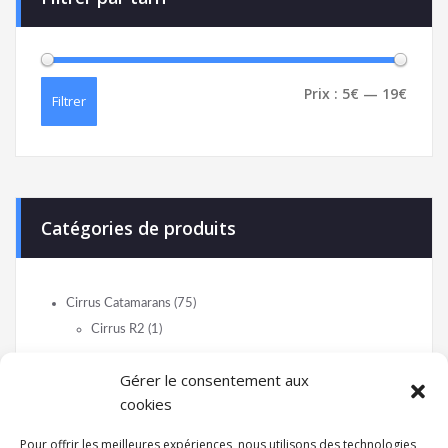
Prix :
5€
—
19€
Filtrer
Catégories de produits
Cirrus Catamarans
(75)
Cirrus R2
(1)
Direction
(16)
Gérer le consentement aux
Barre de liaison
(2)
cookies
Casting
(13)
Pour offrir les meilleures expériences, nous utilisons des technologies