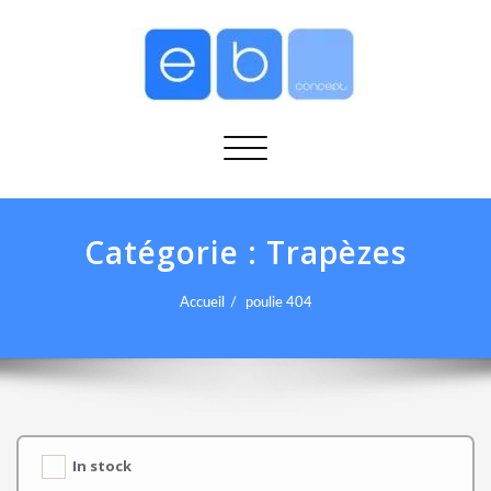
Afficher/masquer la navigation
Catégorie :
Trapèzes
Accueil
poulie 404
In stock