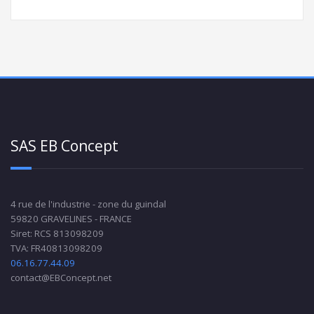
SAS EB Concept
4 rue de l'industrie - zone du guindal
59820 GRAVELINES - FRANCE
Siret: RCS 813098209
TVA: FR40813098209
06.16.77.44.09
contact@EBConcept.net