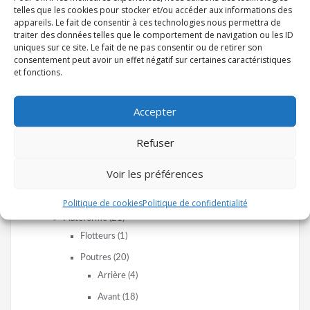
Stick
(1)
telles que les cookies pour stocker et/ou accéder aux informations des
appareils. Le fait de consentir à ces technologies nous permettra de
Écoutes et drisses
(6)
traiter des données telles que le comportement de navigation ou les ID
uniques sur ce site. Le fait de ne pas consentir ou de retirer son
Entretiens et transport
(5)
consentement peut avoir un effet négatif sur certaines caractéristiques
Gréement
(30)
et fonctions.
Bôme
(8)
Câbles
(2)
Accepter
Mât
(11)
Refuser
Tangon
(6)
Voir les préférences
Trapèzes
(2)
Voiles
(6)
Politique de cookies
Politique de confidentialité
Plateforme
(21)
Flotteurs
(1)
Poutres
(20)
Arrière
(4)
Avant
(18)