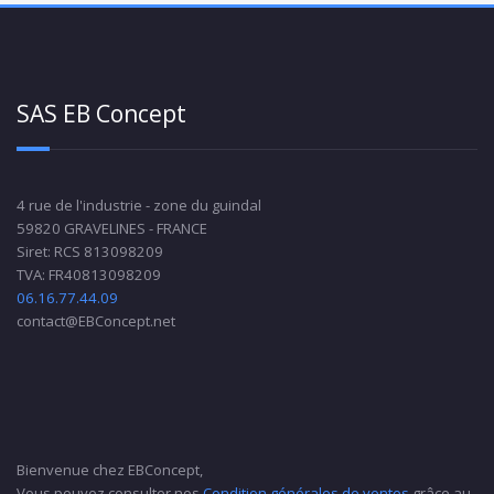
SAS EB Concept
4 rue de l'industrie - zone du guindal
59820 GRAVELINES - FRANCE
Siret: RCS 813098209
TVA: FR40813098209
06.16.77.44.09
contact@EBConcept.net
Bienvenue chez EBConcept,
Vous pouvez consulter nos
Condition générales de ventes
grâce au