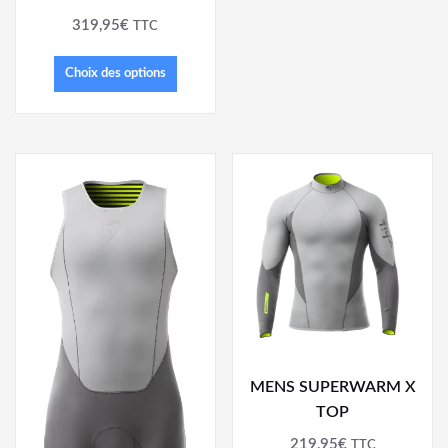
319,95
€
TTC
Choix des options
MENS SUPERWARM X
TOP
219,95
€
TTC