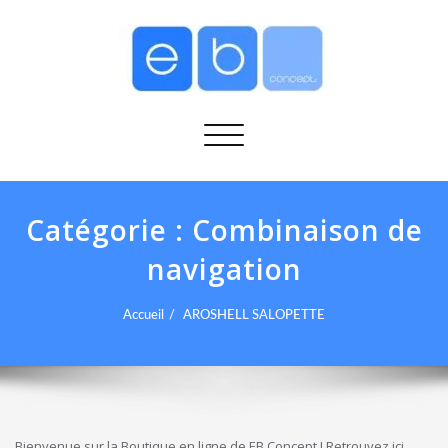
Afficher/masquer la navigation
Catégorie :
Combinaison de
navigation
Accueil
AROSHELL SALOPETTE
Bienvenue sur la Boutique en ligne de EB Concept ! Retrouvez ici