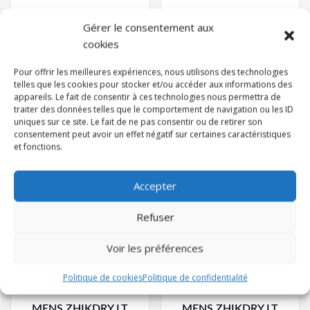
Gérer le consentement aux
AROSHELL SALOPETTE
ASH AROSHELL SMOCK
cookies
419,95
€
385,00
€
TTC
TTC
Pour offrir les meilleures expériences, nous utilisons des technologies
telles que les cookies pour stocker et/ou accéder aux informations des
Choix des options
Choix des options
appareils. Le fait de consentir à ces technologies nous permettra de
traiter des données telles que le comportement de navigation ou les ID
uniques sur ce site. Le fait de ne pas consentir ou de retirer son
consentement peut avoir un effet négatif sur certaines caractéristiques
et fonctions.
Accepter
Refuser
Voir les préférences
Politique de cookies
Politique de confidentialité
MENS ZHIKDRY LT
MENS ZHIKDRY LT