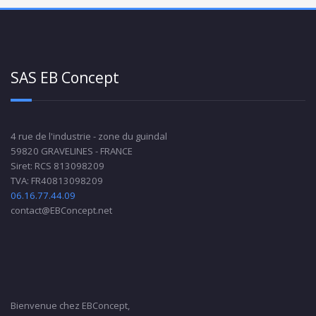
SAS EB Concept
4 rue de l'industrie - zone du guindal
59820 GRAVELINES - FRANCE
Siret: RCS 813098209
TVA: FR40813098209
06.16.77.44.09
contact@EBConcept.net
Bienvenue chez EBConcept,