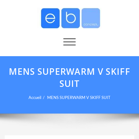
Afficher/masquer la navigation
MENS SUPERWARM V SKIFF
SUIT
Accueil
MENS SUPERWARM V SKIFF SUIT