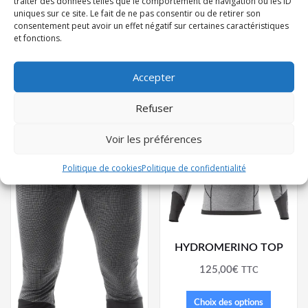
traiter des données telles que le comportement de navigation ou les ID
55,00
€
TTC
149,95
€
TTC
uniques sur ce site. Le fait de ne pas consentir ou de retirer son
consentement peut avoir un effet négatif sur certaines caractéristiques
et fonctions.
Choix des options
Choix des options
Accepter
Refuser
Voir les préférences
Politique de cookies
Politique de confidentialité
HYDROMERINO TOP
125,00
€
TTC
Choix des options