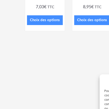
7,03
€
8,95
€
TTC
TTC
Choix des options
Choix des options
Pou
coo
con
com
ou 