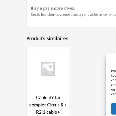
Il n’y a pas encore d’avis.
Seuls les clients connectés ayant acheté ce produi
Produits similaires
Pou
coo
con
com
ou 
car
Câble d’étai
complet Cirrus R /
R2(1 cable+