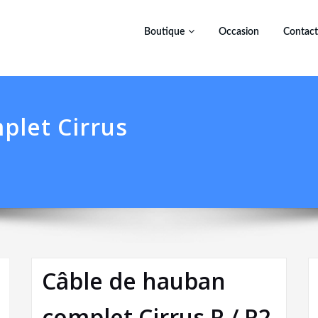
Boutique
Occasion
Contact
plet Cirrus
Câble de hauban
complet Cirrus R / R2