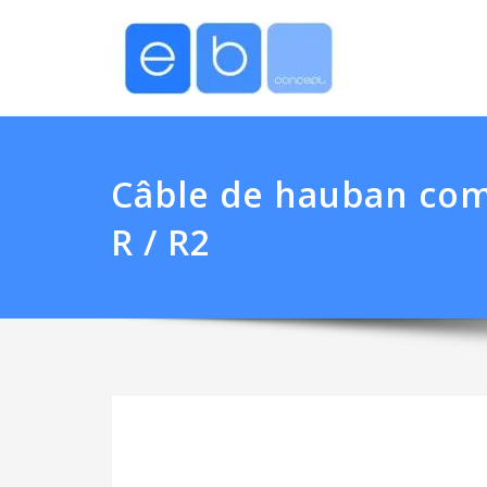
Câble de hauban com
R / R2