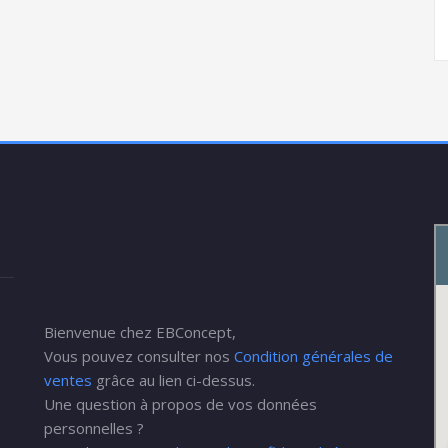
Bienvenue chez EBConcept,
Vous pouvez consulter nos
Condition générales de
ventes
grâce au lien ci-dessus.
Une question à propos de vos données
personnelles ?