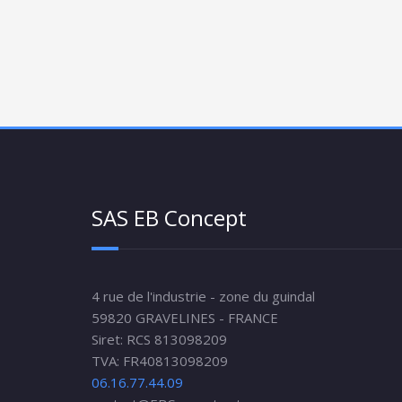
SAS EB Concept
4 rue de l'industrie - zone du guindal
59820 GRAVELINES - FRANCE
Siret: RCS 813098209
TVA: FR40813098209
06.16.77.44.09