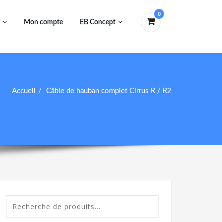
0
Mon compte
EB Concept
Accueil
Câble de hauban complet Cirrus R / R2