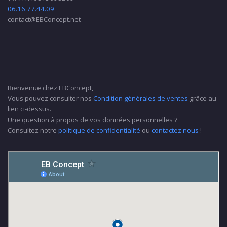
06.16.77.44.09
contact@EBConcept.net
Bienvenue chez EBConcept,
Vous pouvez consulter nos
Condition générales de ventes
grâce au
lien ci-dessus.
Une question à propos de vos données personnelles ?
Consultez notre
politique de confidentialité
ou
contactez nous
!