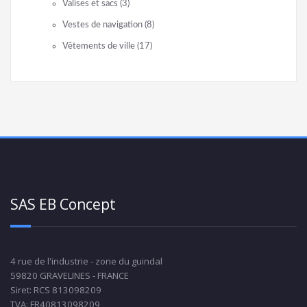
Valises et sacs
(3)
Vestes de navigation
(8)
Vêtements de ville
(17)
SAS EB Concept
4 rue de l'industrie - zone du guindal
59820 GRAVELINES - FRANCE
Siret: RCS 813098209
TVA: FR40813098209