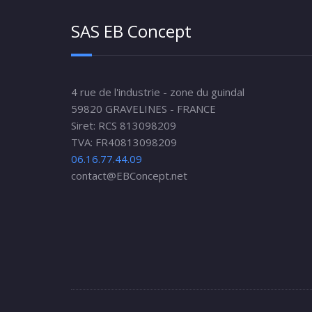
SAS EB Concept
4 rue de l'industrie - zone du guindal
59820 GRAVELINES - FRANCE
Siret: RCS 813098209
TVA: FR40813098209
06.16.77.44.09
contact@EBConcept.net