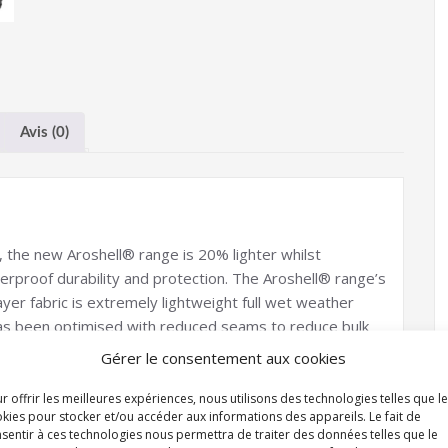
Avis (0)
, the new Aroshell® range is 20% lighter whilst
terproof durability and protection. The Aroshell® range’s
yer fabric is extremely lightweight full wet weather
has been optimised with reduced seams to reduce bulk
 Zhik®’s Biomotion reflective detailing highlights key
Gérer le consentement aux cookies
ility. Adjustable wrist seals featuring our ReziSeal®
ght seal, improved comfort, ease of adjustability and
r offrir les meilleures expériences, nous utilisons des technologies telles que l
kies pour stocker et/ou accéder aux informations des appareils. Le fait de
n.
sentir à ces technologies nous permettra de traiter des données telles que le