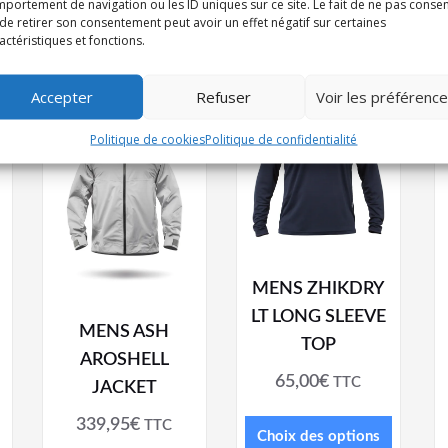
portement de navigation ou les ID uniques sur ce site. Le fait de ne pas consen
de retirer son consentement peut avoir un effet négatif sur certaines
actéristiques et fonctions.
Accepter
Refuser
Voir les préférenc
Politique de cookies
Politique de confidentialité
MENS ZHIKDRY
LT LONG SLEEVE
MENS ASH
TOP
AROSHELL
65,00
€
TTC
JACKET
339,95
€
TTC
Choix des options