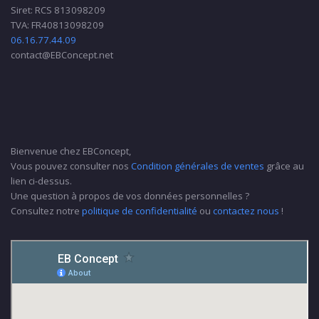
Siret: RCS 813098209
TVA: FR40813098209
06.16.77.44.09
contact@EBConcept.net
Bienvenue chez EBConcept,
Vous pouvez consulter nos
Condition générales de ventes
grâce au
lien ci-dessus.
Une question à propos de vos données personnelles ?
Consultez notre
politique de confidentialité
ou
contactez nous
!