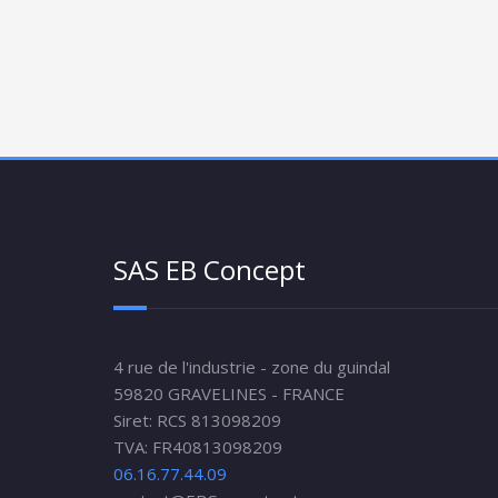
SAS EB Concept
4 rue de l'industrie - zone du guindal
59820 GRAVELINES - FRANCE
Siret: RCS 813098209
TVA: FR40813098209
06.16.77.44.09