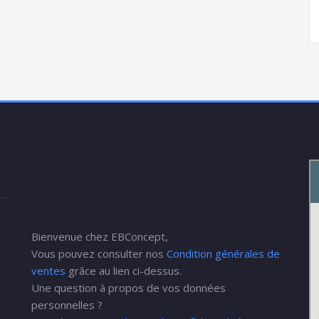
Bienvenue chez EBConcept,
Vous pouvez consulter nos
Condition générales de
ventes
grâce au lien ci-dessus.
Une question à propos de vos données
personnelles ?