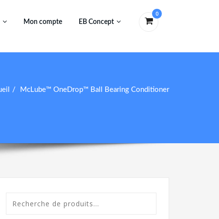
0
Mon compte
EB Concept
eil
McLube™ OneDrop™ Ball Bearing Conditioner