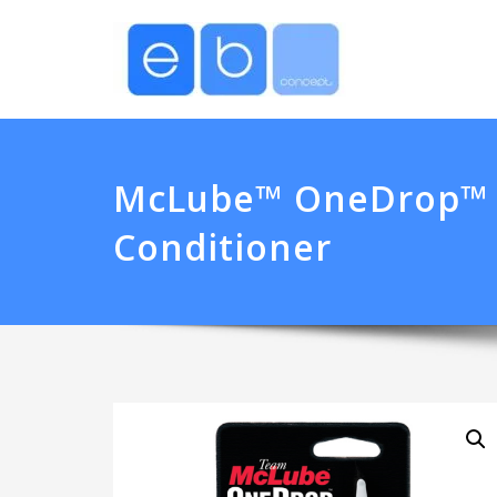
McLube™ OneDrop™ B
Conditioner