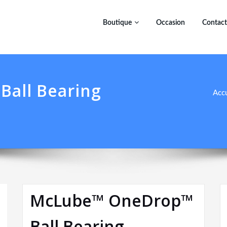
Boutique
Occasion
Contact
all Bearing
Accu
McLube™ OneDrop™
Ball Bearing