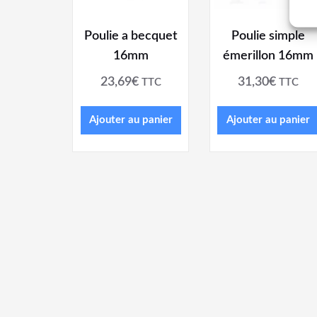
Poulie a becquet
Poulie simple
16mm
émerillon 16mm
23,69
€
31,30
€
TTC
TTC
Ajouter au panier
Ajouter au panier