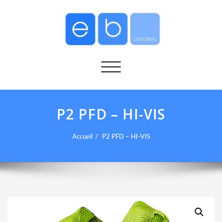
Afficher/masquer la navigation
P2 PFD – HI-VIS
Accueil
P2 PFD – HI-VIS