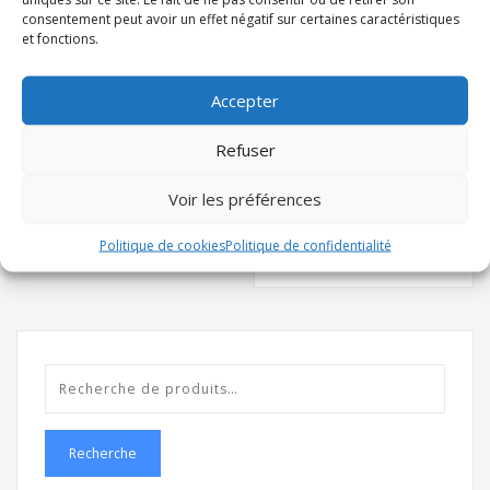
consentement peut avoir un effet négatif sur certaines caractéristiques
et fonctions.
Accepter
PFD
99,95
€
TTC
Refuser
P2 PFD – BLACK
Choix des options
139,95
€
TTC
Voir les préférences
Politique de cookies
Politique de confidentialité
Choix des options
Recherche