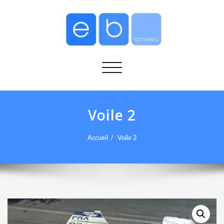
Afficher/masquer la navigation
Voile 2
Accueil
Voile 2